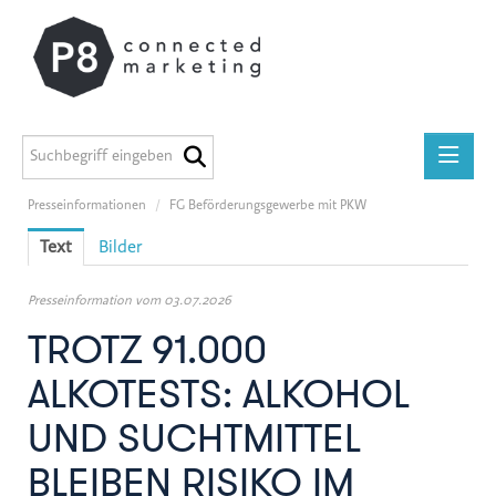
Presseinformationen
/
FG Beförderungsgewerbe mit PKW
Presseinformationen
Text
Bilder
medilab
P8 Marketing informiert
Presseinformation vom 03.07.2026
ADEG
TROTZ 91.000
Midstad
ALKOTESTS: ALKOHOL
GEERS
UND SUCHTMITTEL
Österreichische Apothekerkammer
BLEIBEN RISIKO IM
Miba Gruppe