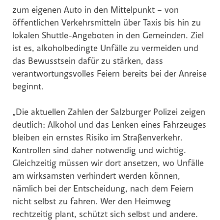
zum eigenen Auto in den Mittelpunkt – von
Global Sustainability Ski Alliance
öffentlichen Verkehrsmitteln über Taxis bis hin zu
International Student House (in's)
lokalen Shuttle-Angeboten in den Gemeinden. Ziel
Windkraft Simonsfeld AG
ist es, alkoholbedingte Unfälle zu vermeiden und
das Bewusstsein dafür zu stärken, dass
Schmittenhöhebahn AG
verantwortungsvolles Feiern bereits bei der Anreise
Internationaler Skiareatest GmbH
beginnt.
Media
„Die aktuellen Zahlen der Salzburger Polizei zeigen
Kontakt
deutlich: Alkohol und das Lenken eines Fahrzeuges
bleiben ein ernstes Risiko im Straßenverkehr.
Kontrollen sind daher notwendig und wichtig.
Gleichzeitig müssen wir dort ansetzen, wo Unfälle
am wirksamsten verhindert werden können,
nämlich bei der Entscheidung, nach dem Feiern
nicht selbst zu fahren. Wer den Heimweg
rechtzeitig plant, schützt sich selbst und andere.