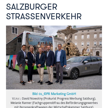
gswb
SALZBURGER
FG Beförderungsgewerbe mit PKW
STRASSENVERKEHR
Hansaton
Intact
KOLLER+KOLLER
BioLife
Karriere mit Schere
AustroCel
Monat der Hautgesundheit
Notariatskammer für Salzburg
Skiregion Hochkönig
Schlumberger
Bild 01_©P8 Marketing GmbH
V.l.n.r.: David Nowotny (Prokurist Progress Werbung Salzburg),
Subway B2C
Melanie Ranner (Fachgruppenobfrau des Beförderungsgewerbes
mit Personenkraftwagen der Wirtschaftskammer Salzburg),
St. Peter Stiftskulinarium