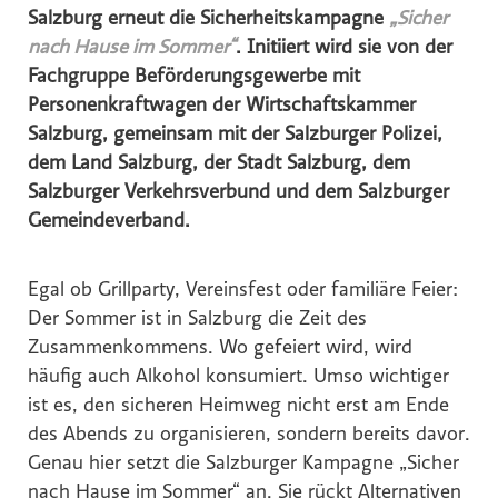
Hochriegl
Salzburg erneut die Sicherheitskampagne
„Sicher
nach Hause im Sommer“
. Initiiert wird sie von der
Eurest
Fachgruppe Beförderungsgewerbe mit
Purina
Personenkraftwagen der Wirtschaftskammer
White Claw
Salzburg, gemeinsam mit der Salzburger Polizei,
Top Spirit
dem Land Salzburg, der Stadt Salzburg, dem
Salzburger Verkehrsverbund und dem Salzburger
Personalshop
Gemeindeverband.
Rohrdorfer
P.M. Mounier
Egal ob Grillparty, Vereinsfest oder familiäre Feier:
Eccovia
Der Sommer ist in Salzburg die Zeit des
Dreep
Zusammenkommens. Wo gefeiert wird, wird
häufig auch Alkohol konsumiert. Umso wichtiger
ALPS RESORTS
ist es, den sicheren Heimweg nicht erst am Ende
Hotel Zur Wiener Staatsoper
des Abends zu organisieren, sondern bereits davor.
Sinnmacher
Genau hier setzt die Salzburger Kampagne „Sicher
TRINERGY
nach Hause im Sommer“ an. Sie rückt Alternativen