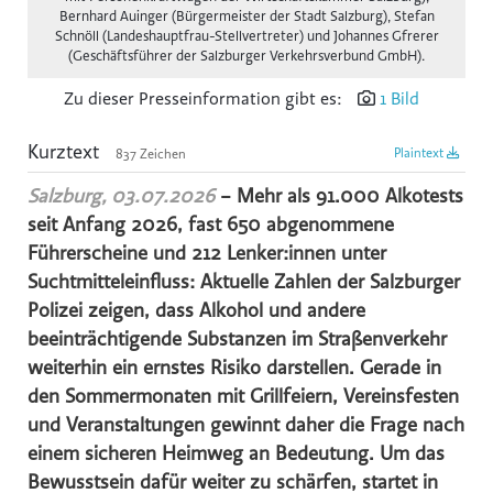
Bernhard Auinger (Bürgermeister der Stadt Salzburg), Stefan
Reiters Reserve
Schnöll (Landeshauptfrau-Stellvertreter) und Johannes Gfrerer
(Geschäftsführer der Salzburger Verkehrsverbund GmbH).
Schultz Gruppe
Zu dieser Presseinformation gibt es:
1 Bild
TVB Ferienregion Fügen-Kaltenbach im Zillertal
TYROLIT
Kurztext
Plaintext
837 Zeichen
SWACRIT systems
Salzburg, 03.07.2026
– Mehr als 91.000 Alkotests
Zukunftsbüro ZTB
seit Anfang 2026, fast 650 abgenommene
(f)acts p8 digital
Führerscheine und 212 Lenker:innen unter
Suchtmitteleinfluss: Aktuelle Zahlen der Salzburger
Tiroler Gebietskrankenkasse
Polizei zeigen, dass Alkohol und andere
IWO - Institut für Wärme und Öltechnik
beeinträchtigende Substanzen im Straßenverkehr
z.l.ö. - zukunft.lehre.österreich.
weiterhin ein ernstes Risiko darstellen. Gerade in
den Sommermonaten mit Grillfeiern, Vereinsfesten
VOLKSBANK
und Veranstaltungen gewinnt daher die Frage nach
SPARDA-BANK
einem sicheren Heimweg an Bedeutung. Um das
Mozart
Bewusstsein dafür weiter zu schärfen, startet in