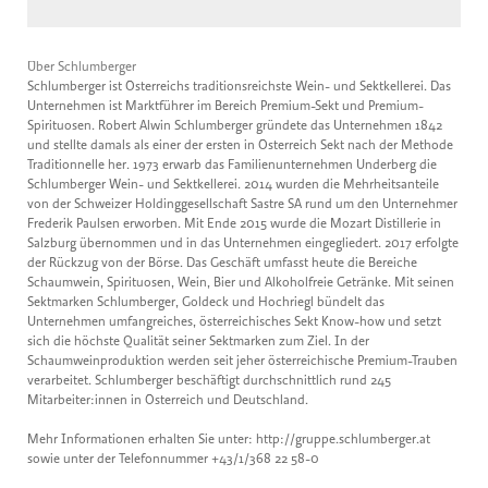
Über Schlumberger
Schlumberger ist Österreichs traditionsreichste Wein- und Sektkellerei. Das
Unternehmen ist Marktführer im Bereich Premium-Sekt und Premium-
Spirituosen. Robert Alwin Schlumberger gründete das Unternehmen 1842
und stellte damals als einer der ersten in Österreich Sekt nach der Methode
Traditionnelle her. 1973 erwarb das Familienunternehmen Underberg die
Schlumberger Wein- und Sektkellerei. 2014 wurden die Mehrheitsanteile
von der Schweizer Holdinggesellschaft Sastre SA rund um den Unternehmer
Frederik Paulsen erworben. Mit Ende 2015 wurde die Mozart Distillerie in
Salzburg übernommen und in das Unternehmen eingegliedert. 2017 erfolgte
der Rückzug von der Börse. Das Geschäft umfasst heute die Bereiche
Schaumwein, Spirituosen, Wein, Bier und Alkoholfreie Getränke. Mit seinen
Sektmarken Schlumberger, Goldeck und Hochriegl bündelt das
Unternehmen umfangreiches, österreichisches Sekt Know-how und setzt
sich die höchste Qualität seiner Sektmarken zum Ziel. In der
Schaumweinproduktion werden seit jeher österreichische Premium-Trauben
verarbeitet. Schlumberger beschäftigt durchschnittlich rund 245
Mitarbeiter:innen in Österreich und Deutschland.
Mehr Informationen erhalten Sie unter: http://gruppe.schlumberger.at
sowie unter der Telefonnummer +43/1/368 22 58-0