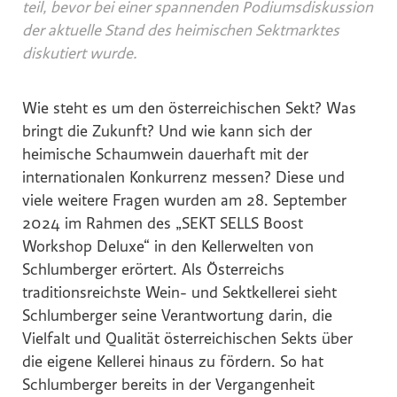
teil, bevor bei einer spannenden Podiumsdiskussion
Hochriegl
der aktuelle Stand des heimischen Sektmarktes
Eurest
diskutiert wurde.
Purina
White Claw
Wie steht es um den österreichischen Sekt? Was
Top Spirit
bringt die Zukunft? Und wie kann sich der
heimische Schaumwein dauerhaft mit der
Personalshop
internationalen Konkurrenz messen? Diese und
Rohrdorfer
viele weitere Fragen wurden am 28. September
P.M. Mounier
2024 im Rahmen des „SEKT SELLS Boost
Eccovia
Workshop Deluxe“ in den Kellerwelten von
Schlumberger erörtert. Als Österreichs
Dreep
traditionsreichste Wein- und Sektkellerei sieht
ALPS RESORTS
Schlumberger seine Verantwortung darin, die
Hotel Zur Wiener Staatsoper
Vielfalt und Qualität österreichischen Sekts über
die eigene Kellerei hinaus zu fördern. So hat
Sinnmacher
Schlumberger bereits in der Vergangenheit
TRINERGY