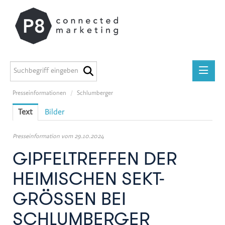
Presseinformationen
/
Schlumberger
Presseinformationen
Text
Bilder
medilab
P8 Marketing informiert
Presseinformation vom 29.10.2024
ADEG
GIPFELTREFFEN DER
Midstad
HEIMISCHEN SEKT-
GEERS
GRÖSSEN BEI S
Österreichische Apothekerkammer
CHLUMBERGER
Miba Gruppe