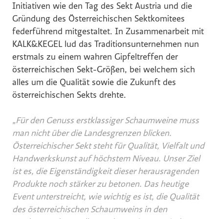
Initiativen wie den Tag des Sekt Austria und die
Global Sustainability Ski Alliance
Gründung des Österreichischen Sektkomitees
International Student House (in's)
federführend mitgestaltet. In Zusammenarbeit mit
KALK&KEGEL lud das Traditionsunternehmen nun
Windkraft Simonsfeld AG
erstmals zu einem wahren Gipfeltreffen der
Schmittenhöhebahn AG
österreichischen Sekt-Größen, bei welchem sich
Internationaler Skiareatest GmbH
alles um die Qualität sowie die Zukunft des
österreichischen Sekts drehte.
Media
Kontakt
„Für den Genuss erstklassiger Schaumweine muss
man nicht über die Landesgrenzen blicken.
Österreichischer Sekt steht für Qualität, Vielfalt und
Handwerkskunst auf höchstem Niveau. Unser Ziel
ist es, die Eigenständigkeit dieser herausragenden
Produkte noch stärker zu betonen. Das heutige
Event unterstreicht, wie wichtig es ist, die Qualität
des österreichischen Schaumweins in den