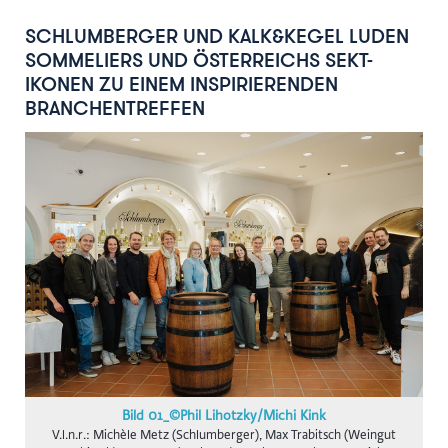
gswb
SCHLUMBERGER UND KALK&KEGEL LUDEN
FG Beförderungsgewerbe mit PKW
SOMMELIERS UND ÖSTERREICHS SEKT-
IKONEN ZU EINEM INSPIRIERENDEN
Hansaton
BRANCHENTREFFEN
Intact
KOLLER+KOLLER
BioLife
Karriere mit Schere
AustroCel
Monat der Hautgesundheit
Notariatskammer für Salzburg
Skiregion Hochkönig
Schlumberger
Subway B2C
Bild 01_©Phil Lihotzky/Michi Kink
V.l.n.r.: Michèle Metz (Schlumberger), Max Trabitsch (Weingut
St. Peter Stiftskulinarium