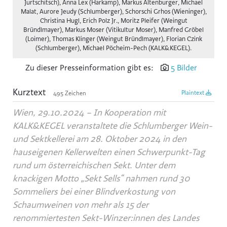
Jurtschitsch), Anna Lex (Harkamp), Markus Altenburger, Michael
Malat, Aurore Jeudy (Schlumberger), Schorschi Grhos (Wieninger),
Reiters Reserve
Christina Hugl, Erich Polz Jr., Moritz Pleifer (Weingut
Bründlmayer), Markus Moser (Vitikultur Moser), Manfred Gröbel
Schultz Gruppe
(Loimer), Thomas Klinger (Weingut Bründlmayer), Florian Czink
(Schlumberger), Michael Pöcheim-Pech (KALK&KEGEL).
TVB Ferienregion Fügen-Kaltenbach im Zillertal
TYROLIT
Zu dieser Presseinformation gibt es:
5 Bilder
SWACRIT systems
Kurztext
Plaintext
495 Zeichen
Zukunftsbüro ZTB
Wien, 29.10.2024 – In Kooperation mit
(f)acts p8 digital
KALK&KEGEL veranstaltete die Schlumberger Wein-
Tiroler Gebietskrankenkasse
und Sektkellerei am 28. Oktober 2024 in den
IWO - Institut für Wärme und Öltechnik
hauseigenen Kellerwelten einen Schwerpunkt-Tag
rund um österreichischen Sekt. Unter dem
z.l.ö. - zukunft.lehre.österreich.
knackigen Motto „Sekt Sells“ nahmen rund 30
VOLKSBANK
Sommeliers bei einer Blindverkostung von
SPARDA-BANK
Schaumweinen von mehr als 15 der
Mozart
renommiertesten Sekt-Winzer:innen des Landes