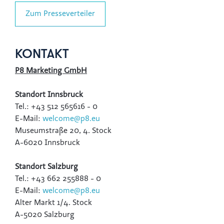
Hochriegl
Zum Presseverteiler
Eurest
Purina
KONTAKT
White Claw
P8 Marketing GmbH
Top Spirit
Personalshop
Standort Innsbruck
Rohrdorfer
Tel.: +43 512 565616 - 0
E-Mail:
welcome@p8.eu
P.M. Mounier
Museumstraße 20, 4. Stock
Eccovia
A-6020 Innsbruck
Dreep
Standort Salzburg
ALPS RESORTS
Tel.: +43 662 255888 - 0
Hotel Zur Wiener Staatsoper
E-Mail:
welcome@p8.eu
Alter Markt 1/4. Stock
Sinnmacher
A-5020 Salzburg
TRINERGY