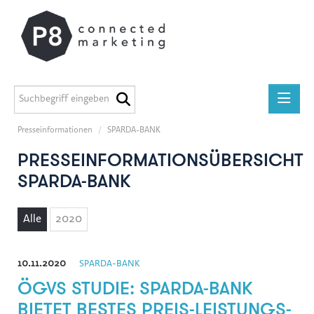
Presseinformationen
/
SPARDA-BANK
Presseinformationen
PRESSEINFORMATIONSÜBERSICHT
medilab
SPARDA-BANK
P8 Marketing informiert
ADEG
Alle
2020
Midstad
GEERS
10.11.2020
SPARDA-BANK
Österreichische Apothekerkammer
ÖGVS STUDIE: SPARDA-BANK
Miba Gruppe
BIETET BESTES PREIS-LEISTUNGS-