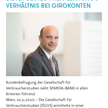
gswb
VERHÄLTNIS BEI GIROKONTEN
FG Beförderungsgewerbe mit PKW
Hansaton
Intact
KOLLER+KOLLER
BioLife
Karriere mit Schere
AustroCel
Monat der Hautgesundheit
Notariatskammer für Salzburg
Kundenbefragung der Gesellschaft für
Skiregion Hochkönig
Verbraucherstudien sieht SPARDA-BANK in allen
Schlumberger
Kriterien führend
Subway B2C
Wien, 10.11.2020 – Die Gesellschaft für
Verbraucherstudien (ÖGVS) ermittelte in einer
St. Peter Stiftskulinarium