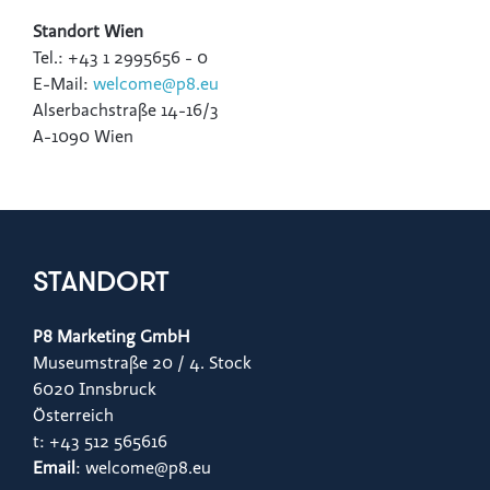
Global Sustainability Ski Alliance
Standort Wien
Tel.: +43 1 2995656 - 0
International Student House (in's)
E-Mail:
welcome
@p8.eu
Windkraft Simonsfeld AG
Alserbachstraße 14-16/3
A-1090 Wien
Schmittenhöhebahn AG
Internationaler Skiareatest GmbH
Media
Kontakt
STANDORT
P8 Marketing GmbH
Museumstraße 20 / 4. Stock
6020 Innsbruck
Österreich
t: +43 512 565616
Email
: welcome@p8.eu