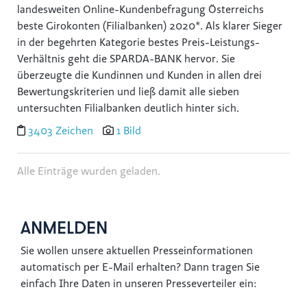
landesweiten Online-Kundenbefragung Österreichs
Reiters Reserve
beste Girokonten (Filialbanken) 2020*. Als klarer Sieger
in der begehrten Kategorie bestes Preis-Leistungs-
Schultz Gruppe
Verhältnis geht die SPARDA-BANK hervor. Sie
TVB Ferienregion Fügen-Kaltenbach im Zillertal
überzeugte die Kundinnen und Kunden in allen drei
TYROLIT
Bewertungskriterien und ließ damit alle sieben
untersuchten Filialbanken deutlich hinter sich.
SWACRIT systems
3403 Zeichen
1 Bild
Zukunftsbüro ZTB
(f)acts p8 digital
Alle Einträge wurden geladen.
Tiroler Gebietskrankenkasse
IWO - Institut für Wärme und Öltechnik
ANMELDEN
z.l.ö. - zukunft.lehre.österreich.
VOLKSBANK
Sie wollen unsere aktuellen Presseinformationen
automatisch per E-Mail erhalten? Dann tragen Sie
SPARDA-BANK
einfach Ihre Daten in unseren Presseverteiler ein:
Mozart