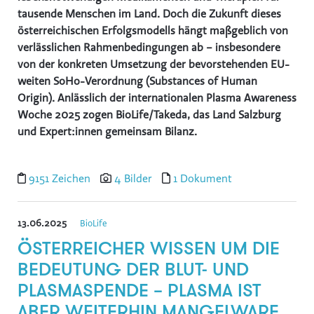
tausende Menschen im Land. Doch die Zukunft dieses
Global Sustainability Ski Alliance
österreichischen Erfolgsmodells hängt maßgeblich von
International Student House (in's)
verlässlichen Rahmenbedingungen ab – insbesondere
von der konkreten Umsetzung der bevorstehenden EU-
Windkraft Simonsfeld AG
weiten SoHo-Verordnung (Substances of Human
Schmittenhöhebahn AG
Origin). Anlässlich der internationalen Plasma Awareness
Internationaler Skiareatest GmbH
Woche 2025 zogen BioLife/Takeda, das Land Salzburg
und Expert:innen gemeinsam Bilanz.
Media
Kontakt
9151 Zeichen
4 Bilder
1 Dokument
13.06.2025
BioLife
ÖSTERREICHER WISSEN UM DIE
BEDEUTUNG DER BLUT- UND
PLASMASPENDE – PLASMA IST
ABER WEITERHIN MANGELWARE