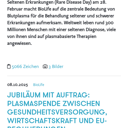
Seltenen Erkrankungen (Rare Disease Day) am 28.
Reiters Reserve
Februar macht BioLife auf die zentrale Bedeutung von
Blutplasma für die Behandlung seltener und schwerer
Schultz Gruppe
Erkrankungen aufmerksam. Weltweit leben rund 300
TVB Ferienregion Fügen-Kaltenbach im Zillertal
Millionen Menschen mit einer seltenen Diagnose, viele
von ihnen sind auf plasmabasierte Therapien
TYROLIT
angewiesen.
SWACRIT systems
Zukunftsbüro ZTB
(f)acts p8 digital
5066 Zeichen
3 Bilder
Tiroler Gebietskrankenkasse
IWO - Institut für Wärme und Öltechnik
08.10.2025
BioLife
JUBILÄUM MIT AUFTRAG:
z.l.ö. - zukunft.lehre.österreich.
PLASMASPENDE ZWISCHEN
VOLKSBANK
GESUNDHEITSVERSORGUNG,
SPARDA-BANK
WIRTSCHAFTSKRAFT UND EU-
Mozart