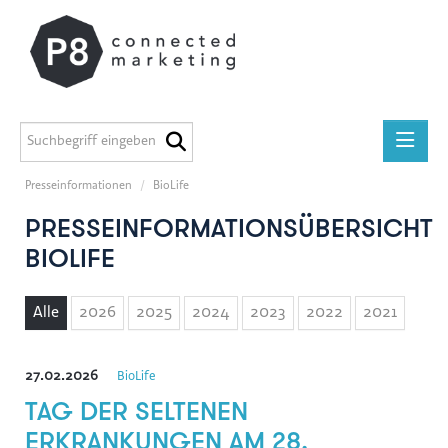
Presseinformationen
/
BioLife
Presseinformationen
PRESSEINFORMATIONSÜBERSICHT
medilab
BIOLIFE
P8 Marketing informiert
ADEG
Alle
2026
2025
2024
2023
2022
2021
Midstad
GEERS
27.02.2026
BioLife
Österreichische Apothekerkammer
TAG DER SELTENEN
Miba Gruppe
ERKRANKUNGEN AM 28.