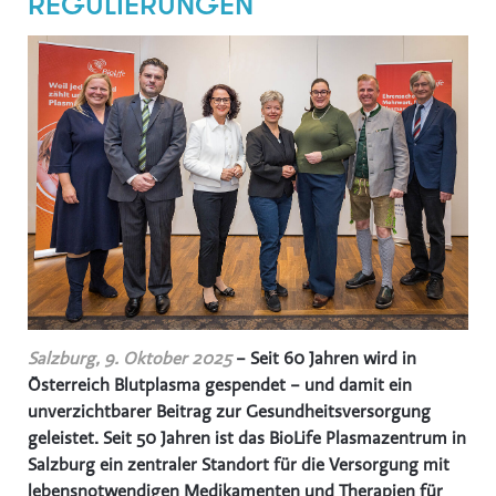
REGULIERUNGEN
Hochriegl
Eurest
Purina
White Claw
Top Spirit
Personalshop
Rohrdorfer
P.M. Mounier
Eccovia
Dreep
Salzburg, 9. Oktober 2025
– Seit 60 Jahren wird in
ALPS RESORTS
Österreich Blutplasma gespendet – und damit ein
unverzichtbarer Beitrag zur Gesundheitsversorgung
Hotel Zur Wiener Staatsoper
geleistet. Seit 50 Jahren ist das BioLife Plasmazentrum in
Sinnmacher
Salzburg ein zentraler Standort für die Versorgung mit
TRINERGY
lebensnotwendigen Medikamenten und Therapien für