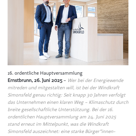
16. ordentliche Hauptversammlung
Ernstbrunn, 26. Juni 2025
–
Wer bei der Energiewende
mitreden und mitgestalten will, ist bei der Windkraft
Simonsfeld genau richtig: Seit knapp 30 Jahren verfolgt
das Unternehmen einen klaren Weg – Klimaschutz durch
breite gesellschaftliche Unterstützung. Bei der 16.
ordentlichen Hauptversammlung am 24. Juni 2025
stand erneut im Mittelpunkt, was die Windkraft
Simonsfeld auszeichnet: eine starke Bürger*innen-