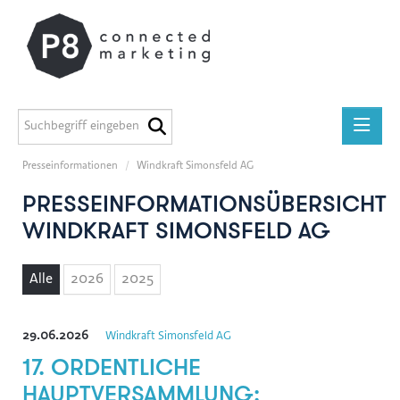
Presseinformationen
/
Windkraft Simonsfeld AG
Presseinformationen
PRESSEINFORMATIONSÜBERSICHT
medilab
WINDKRAFT SIMONSFELD AG
P8 Marketing informiert
ADEG
Alle
2026
2025
Midstad
GEERS
29.06.2026
Windkraft Simonsfeld AG
Österreichische Apothekerkammer
17. ORDENTLICHE
Miba Gruppe
HAUPTVERSAMMLUNG: