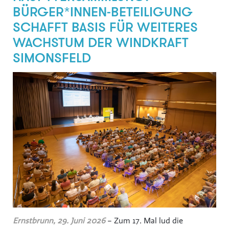
gswb
BÜRGER*INNEN-BETEILIGUNG
SCHAFFT BASIS FÜR WEITERES
FG Beförderungsgewerbe mit PKW
WACHSTUM DER WINDKRAFT
Hansaton
SIMONSFELD
Intact
KOLLER+KOLLER
BioLife
Karriere mit Schere
AustroCel
Monat der Hautgesundheit
Notariatskammer für Salzburg
Skiregion Hochkönig
Schlumberger
Subway B2C
Ernstbrunn, 29. Juni 2026
– Zum 17. Mal lud die
St. Peter Stiftskulinarium