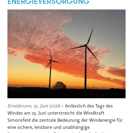
ENERGIEVERSORGUNG
Hochriegl
Eurest
Purina
White Claw
Top Spirit
Personalshop
Rohrdorfer
P.M. Mounier
Eccovia
Dreep
ALPS RESORTS
Ernstbrunn, 15. Juni 2026
– Anlässlich des Tags des
Hotel Zur Wiener Staatsoper
Windes am 15. Juni unterstreicht die Windkraft
Simonsfeld die zentrale Bedeutung der Windenergie für
Sinnmacher
eine sichere, leistbare und unabhängige
TRINERGY