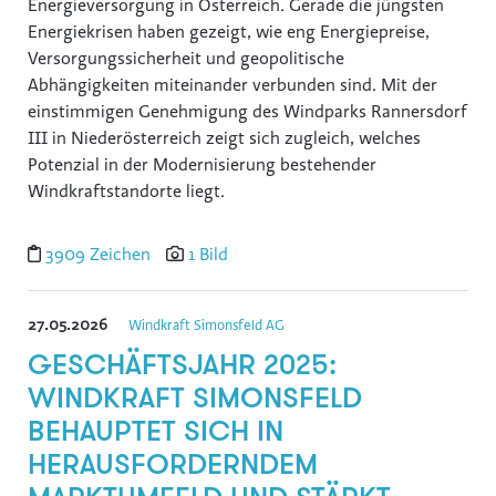
Energieversorgung in Österreich. Gerade die jüngsten
Global Sustainability Ski Alliance
Energiekrisen haben gezeigt, wie eng Energiepreise,
Versorgungssicherheit und geopolitische
International Student House (in's)
Abhängigkeiten miteinander verbunden sind. Mit der
Windkraft Simonsfeld AG
einstimmigen Genehmigung des Windparks Rannersdorf
III in Niederösterreich zeigt sich zugleich, welches
Schmittenhöhebahn AG
Potenzial in der Modernisierung bestehender
Internationaler Skiareatest GmbH
Windkraftstandorte liegt.
Media
3909 Zeichen
1 Bild
Kontakt
27.05.2026
Windkraft Simonsfeld AG
GESCHÄFTSJAHR 2025:
WINDKRAFT SIMONSFELD
BEHAUPTET SICH IN
HERAUSFORDERNDEM