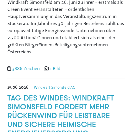
Windkraft Simonsfeld am 26. Juni zu ihrer - erstmals als
Reiters Reserve
Green Event veranstalteten - ordentlichen
Hauptversammlung in das Veranstaltungszentrum in
Schultz Gruppe
Stockerau. Im Jahr ihres 30-jährigen Bestehens zählt das
TVB Ferienregion Fügen-Kaltenbach im Zillertal
europaweit tätige Energiewende-Unternehmen über
2.700 Aktionär*innen und etabliert sich als eines der
TYROLIT
größten Bürger*innen-Beteiligungsunternehmen
SWACRIT systems
Österreichs.
Zukunftsbüro ZTB
(f)acts p8 digital
3886 Zeichen
1 Bild
Tiroler Gebietskrankenkasse
IWO - Institut für Wärme und Öltechnik
15.06.2026
Windkraft Simonsfeld AG
TAG DES WINDES: WINDKRAFT
z.l.ö. - zukunft.lehre.österreich.
SIMONSFELD FORDERT MEHR
VOLKSBANK
RÜCKENWIND FÜR LEISTBARE
SPARDA-BANK
UND SICHERE HEIMISCHE
Mozart