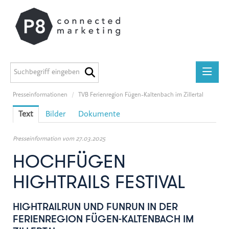
Presseinformationen
/
TVB Ferienregion Fügen-Kaltenbach im Zillertal
Presseinformationen
Text
Bilder
Dokumente
medilab
P8 Marketing informiert
Presseinformation vom 27.03.2025
ADEG
HOCHFÜGEN
Midstad
HIGHTRAILS FESTIVAL
GEERS
Österreichische Apothekerkammer
HIGHTRAILRUN UND FUNRUN IN DER
FERIENREGION FÜGEN-KALTENBACH IM
Miba Gruppe