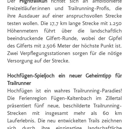
Der
HightrailRun
richtet sich an ambitionierte
Global Sustainability Ski Alliance
Freizeitläufer:innen und Trailrunning-Profis, die
ihre Ausdauer auf einer anspruchsvollen Strecke
International Student House (in's)
testen wollen. Die 17,7 km lange Strecke mit 1.250
Windkraft Simonsfeld AG
Höhenmetern führt über die landschaftlich
Schmittenhöhebahn AG
beeindruckende Gilfert-Runde, wobei der Gipfel
Internationaler Skiareatest GmbH
des Gilferts mit 2.506 Meter der höchste Punkt ist.
Zwei Verpflegungsstationen sorgen für die nötige
Media
Versorgung auf der Strecke.
Kontakt
Hochfügen-Spieljoch ein neuer Geheimtipp für
Trailrunner
Hochfügen ist ein wahres Trailrunning-Paradies!
Die Ferienregion Fügen-Kaltenbach im Zillertal
präsentiert fünf neue, beschilderte Trailrunning-
Strecken mit insgesamt mehr als 60 km
Lauferlebnis. Die neu entwickelten Trails zeichnen
sich durch ihre einzigartige landschaftliche