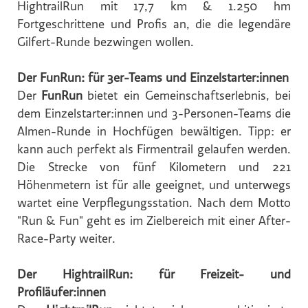
HightrailRun mit 17,7 km & 1.250 hm
Hochriegl
Fortgeschrittene und Profis an, die die legendäre
Eurest
Gilfert-Runde bezwingen wollen.
Purina
White Claw
Der FunRun: für 3er-Teams und Einzelstarter:innen
Der
FunRun
bietet ein Gemeinschaftserlebnis, bei
Top Spirit
dem Einzelstarter:innen und 3-Personen-Teams die
Personalshop
Almen-Runde in Hochfügen bewältigen. Tipp: er
Rohrdorfer
kann auch perfekt als Firmentrail gelaufen werden.
Die Strecke von fünf Kilometern und 221
P.M. Mounier
Höhenmetern ist für alle geeignet, und unterwegs
Eccovia
wartet eine Verpflegungsstation. Nach dem Motto
Dreep
"Run & Fun" geht es im Zielbereich mit einer After-
ALPS RESORTS
Race-Party weiter.
Hotel Zur Wiener Staatsoper
Der HightrailRun: für Freizeit- und
Sinnmacher
Profiläufer:innen
TRINERGY