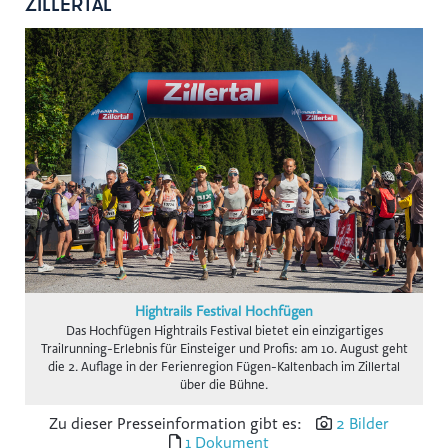
ZILLERTAL
gswb
FG Beförderungsgewerbe mit PKW
Hansaton
Intact
KOLLER+KOLLER
BioLife
Karriere mit Schere
AustroCel
Monat der Hautgesundheit
Hightrails Festival Hochfügen
Notariatskammer für Salzburg
Das Hochfügen Hightrails Festival bietet ein einzigartiges
Skiregion Hochkönig
Trailrunning-Erlebnis für Einsteiger und Profis: am 10. August geht
die 2. Auflage in der Ferienregion Fügen-Kaltenbach im Zillertal
Schlumberger
über die Bühne.
Subway B2C
Zu dieser Presseinformation gibt es:
2 Bilder
1 Dokument
St. Peter Stiftskulinarium