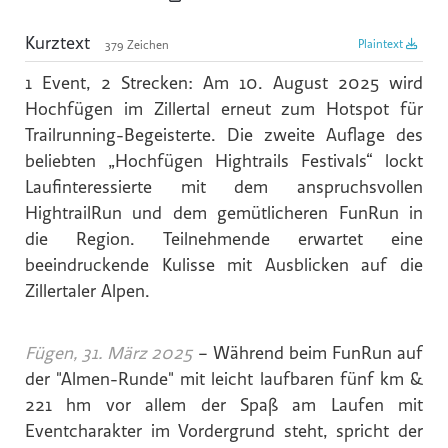
Reiters Reserve
Kurztext
Plaintext
379 Zeichen
Schultz Gruppe
1 Event, 2 Strecken: Am 10. August 2025 wird
TVB Ferienregion Fügen-Kaltenbach im Zillertal
Hochfügen im Zillertal erneut zum Hotspot für
TYROLIT
Trailrunning-Begeisterte. Die zweite Auflage des
beliebten „Hochfügen Hightrails Festivals“ lockt
SWACRIT systems
Laufinteressierte mit dem anspruchsvollen
Zukunftsbüro ZTB
HightrailRun und dem gemütlicheren FunRun in
(f)acts p8 digital
die Region. Teilnehmende erwartet eine
Tiroler Gebietskrankenkasse
beeindruckende Kulisse mit Ausblicken auf die
Zillertaler Alpen.
IWO - Institut für Wärme und Öltechnik
z.l.ö. - zukunft.lehre.österreich.
Fügen, 31. März 2025
– Während beim FunRun auf
VOLKSBANK
der "Almen-Runde" mit leicht laufbaren fünf km &
SPARDA-BANK
221 hm vor allem der Spaß am Laufen mit
Mozart
Eventcharakter im Vordergrund steht, spricht der