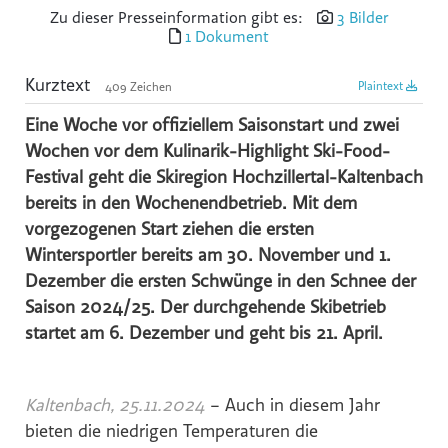
Zu dieser Presseinformation gibt es:
3 Bilder
Reiters Reserve
1 Dokument
Schultz Gruppe
Kurztext
Plaintext
409 Zeichen
TVB Ferienregion Fügen-Kaltenbach im Zillertal
Eine Woche vor offiziellem Saisonstart und zwei
TYROLIT
Wochen vor dem Kulinarik-Highlight Ski-Food-
SWACRIT systems
Festival geht die Skiregion Hochzillertal-Kaltenbach
Zukunftsbüro ZTB
bereits in den Wochenendbetrieb. Mit dem
vorgezogenen Start ziehen die ersten
(f)acts p8 digital
Wintersportler bereits am 30. November und 1.
Tiroler Gebietskrankenkasse
Dezember die ersten Schwünge in den Schnee der
IWO - Institut für Wärme und Öltechnik
Saison 2024/25. Der durchgehende Skibetrieb
z.l.ö. - zukunft.lehre.österreich.
startet am 6. Dezember und geht bis 21. April.
VOLKSBANK
SPARDA-BANK
Kaltenbach, 25.11.2024
– Auch in diesem Jahr
Mozart
bieten die niedrigen Temperaturen die