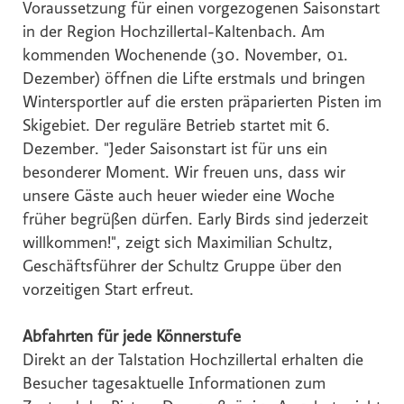
Voraussetzung für einen vorgezogenen Saisonstart
Hochriegl
in der Region Hochzillertal-Kaltenbach. Am
Eurest
kommenden Wochenende (30. November, 01.
Purina
Dezember) öffnen die Lifte erstmals und bringen
White Claw
Wintersportler auf die ersten präparierten Pisten im
Skigebiet. Der reguläre Betrieb startet mit 6.
Top Spirit
Dezember. "Jeder Saisonstart ist für uns ein
Personalshop
besonderer Moment. Wir freuen uns, dass wir
Rohrdorfer
unsere Gäste auch heuer wieder eine Woche
früher begrüßen dürfen. Early Birds sind jederzeit
P.M. Mounier
willkommen!", zeigt sich Maximilian Schultz,
Eccovia
Geschäftsführer der Schultz Gruppe über den
Dreep
vorzeitigen Start erfreut.
ALPS RESORTS
Abfahrten für jede Könnerstufe
Hotel Zur Wiener Staatsoper
Direkt an der Talstation Hochzillertal erhalten die
Sinnmacher
Besucher tagesaktuelle Informationen zum
TRINERGY