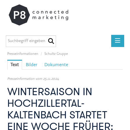
Presseinformationen
/
Schultz Gruppe
Presseinformationen
Text
Bilder
Dokumente
medilab
P8 Marketing informiert
Presseinformation vom 25.11.2024
ADEG
WINTERSAISON IN
Midstad
HOCHZILLERTAL-
GEERS
KALTENBACH STARTET
Österreichische Apothekerkammer
EINE WOCHE FRÜHER:
Miba Gruppe