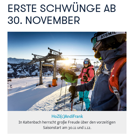
gswb
ERSTE SCHWÜNGE AB
FG Beförderungsgewerbe mit PKW
30. NOVEMBER
Hansaton
Intact
KOLLER+KOLLER
BioLife
Karriere mit Schere
AustroCel
Monat der Hautgesundheit
Notariatskammer für Salzburg
Skiregion Hochkönig
Schlumberger
HoZi(c)AndiFrank
In Kaltenbach herrscht große Freude über den vorzeitigen
Subway B2C
Saisonstart am 30.11 und 1.12.
St. Peter Stiftskulinarium