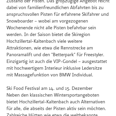
Zustand der Pisten. Das großzügige Angebot reicht
Global Sustainability Ski Alliance
dabei von familienfreundlichen Abfahrten bis zu
anspruchsvollen Pisten für erfahrene Skifahrer und
International Student House (in's)
Snowboarder – wobei am vorgezogenen
Windkraft Simonsfeld AG
Wochenende nicht alle Pisten befahrbar sein
Schmittenhöhebahn AG
werden. In der Saison bietet die Skiregion
Internationaler Skiareatest GmbH
Hochzillertal-Kaltenbach viele weitere
Attraktionen, wie etwa die Rennstrecke am
Media
Panoramalift und den "Betterpark" für Freestyler.
Einzigartig ist auch die VIP-Gondel – ausgestattet
Kontakt
mit hochwertigem Interieur inklusive Ledersitze
mit Massagefunktion von BMW Individual.
Ski Food Festival am 14. und 15. Dezember
Neben den klassischen Wintersportangeboten
bietet Hochzillertal-Kaltenbach auch Alternativen
für alle, die abseits der Pisten aktiv sein möchten.
Zahlreiche Hütten wie etwa die weltbekannte