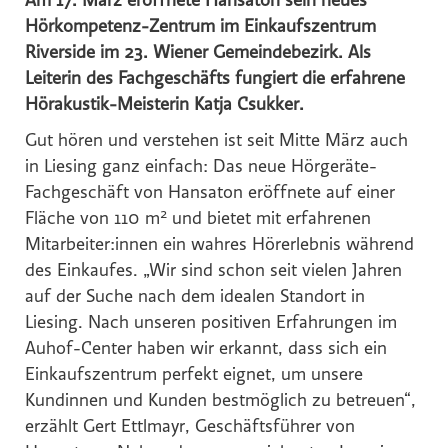
Am 17. März eröffnete Hansaton sein neues
Hörkompetenz-Zentrum im Einkaufszentrum
Reiters Reserve
Riverside im 23. Wiener Gemeindebezirk. Als
Schultz Gruppe
Leiterin des Fachgeschäfts fungiert die erfahrene
TVB Ferienregion Fügen-Kaltenbach im Zillertal
Hörakustik-Meisterin Katja Csukker.
TYROLIT
Gut hören und verstehen ist seit Mitte März auch
SWACRIT systems
in Liesing ganz einfach: Das neue Hörgeräte-
Fachgeschäft von Hansaton eröffnete auf einer
Zukunftsbüro ZTB
2
Fläche von 110 m
und bietet mit erfahrenen
(f)acts p8 digital
Mitarbeiter:innen ein wahres Hörerlebnis während
Tiroler Gebietskrankenkasse
des Einkaufes. „Wir sind schon seit vielen Jahren
IWO - Institut für Wärme und Öltechnik
auf der Suche nach dem idealen Standort in
Liesing. Nach unseren positiven Erfahrungen im
z.l.ö. - zukunft.lehre.österreich.
Auhof-Center haben wir erkannt, dass sich ein
VOLKSBANK
Einkaufszentrum perfekt eignet, um unsere
SPARDA-BANK
Kundinnen und Kunden bestmöglich zu betreuen“,
erzählt Gert Ettlmayr, Geschäftsführer von
Mozart