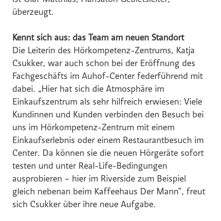
ist Olaf Matthias, Hansaton Gebietsleiter,
überzeugt.
Global Sustainability Ski Alliance
International Student House (in's)
Kennt sich aus: das Team am neuen Standort
Windkraft Simonsfeld AG
Die Leiterin des Hörkompetenz-Zentrums, Katja
Schmittenhöhebahn AG
Csukker, war auch schon bei der Eröffnung des
Fachgeschäfts im Auhof-Center federführend mit
Internationaler Skiareatest GmbH
dabei. „Hier hat sich die Atmosphäre im
Media
Einkaufszentrum als sehr hilfreich erwiesen: Viele
Kundinnen und Kunden verbinden den Besuch bei
Kontakt
uns im Hörkompetenz-Zentrum mit einem
Einkaufserlebnis oder einem Restaurantbesuch im
Center. Da können sie die neuen Hörgeräte sofort
testen und unter Real-Life-Bedingungen
ausprobieren – hier im Riverside zum Beispiel
gleich nebenan beim Kaffeehaus Der Mann“, freut
sich Csukker über ihre neue Aufgabe.