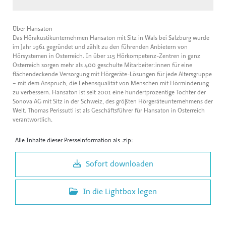
Über Hansaton
Das Hörakustikunternehmen Hansaton mit Sitz in Wals bei Salzburg wurde
im Jahr 1961 gegründet und zählt zu den führenden Anbietern von
Hörsystemen in Österreich. In über 115 Hörkompetenz-Zentren in ganz
Österreich sorgen mehr als 400 geschulte Mitarbeiter:innen für eine
flächendeckende Versorgung mit Hörgeräte-Lösungen für jede Altersgruppe
– mit dem Anspruch, die Lebensqualität von Menschen mit Hörminderung
zu verbessern. Hansaton ist seit 2001 eine hundertprozentige Tochter der
Sonova AG mit Sitz in der Schweiz, des größten Hörgeräteunternehmens der
Welt. Thomas Perissutti ist als Geschäftsführer für Hansaton in Österreich
verantwortlich.
Alle Inhalte dieser Presseinformation als .zip:
Sofort downloaden
In die Lightbox legen