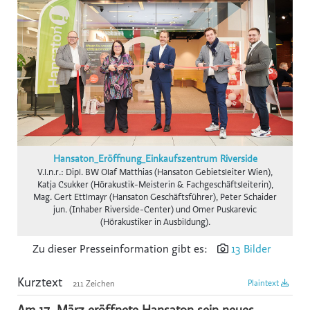
gswb
FG Beförderungsgewerbe mit PKW
Hansaton
Intact
KOLLER+KOLLER
BioLife
Karriere mit Schere
Hansaton_Eröffnung_Einkaufszentrum Riverside
AustroCel
V.l.n.r.: Dipl. BW Olaf Matthias (Hansaton Gebietsleiter Wien),
Katja Csukker (Hörakustik-Meisterin & Fachgeschäftsleiterin),
Monat der Hautgesundheit
Mag. Gert Ettlmayr (Hansaton Geschäftsführer), Peter Schaider
jun. (Inhaber Riverside-Center) und Omer Puskarevic
Notariatskammer für Salzburg
(Hörakustiker in Ausbildung).
Skiregion Hochkönig
Zu dieser Presseinformation gibt es:
13 Bilder
Schlumberger
Kurztext
Plaintext
211 Zeichen
Subway B2C
St. Peter Stiftskulinarium