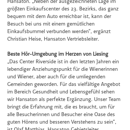
Hansaton. „Neben der ausgezeichneten Lage im
Hochriegl
größten Einkaufscenter des 23. Bezirks, das ganz
Eurest
bequem mit dem Auto erreichbar ist, kann der
Purina
Besuch bei uns mit einem gemütlichen
Einkaufsbummel verbunden werden“, ergänzt
White Claw
Christian Heise, Hansaton Vertriebsleiter.
Top Spirit
Personalshop
Beste Hör-Umgebung im Herzen von Liesing
Rohrdorfer
„Das Center Riverside ist in den letzten Jahren ein
lebendiger Anziehungspunkt für die Wienerinnen
P.M. Mounier
und Wiener, aber auch für die umliegenden
Eccovia
Gemeinden geworden. Für das vielfältige Angebot
Dreep
im Bereich Gesundheit und Lebensgefühl sehen
wir Hansaton als perfekte Ergänzung. Unser Team
ALPS RESORTS
bringt die Erfahrung mit, die es braucht, um für
Hotel Zur Wiener Staatsoper
alle Besucherinnen und Besucher eine Oase des
Sinnmacher
guten Hörens und besseren Verstehens zu sein“,
TRINERGY