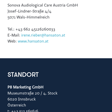
Sonova Audiological Care Austria GmbH
Josef-Lindner-Straße 4/4
5071 Wals-Himmelreich
Tel.: +43 662 45126260033
E-Mail:
irene.rieber@hansaton.at
Web:
www.hansaton.at
STANDORT
P8 Marketing GmbH
Museumstraße 20 / 4. Stock
6020 Innsbruck
Österreich
t: +43 512 565616