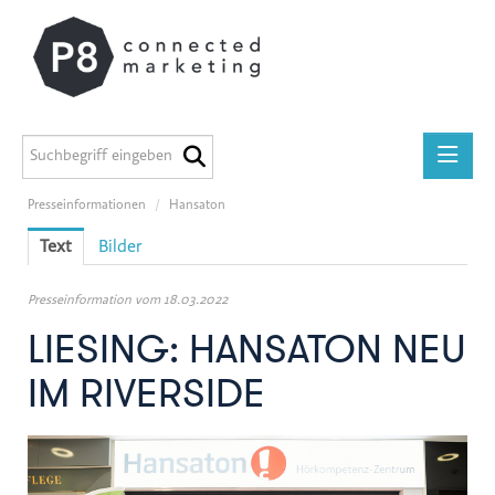
Presseinformationen
/
Hansaton
Presseinformationen
Text
Bilder
medilab
P8 Marketing informiert
Presseinformation vom 18.03.2022
ADEG
LIESING: HANSATON NEU
Midstad
IM RIVERSIDE
GEERS
Österreichische Apothekerkammer
Miba Gruppe