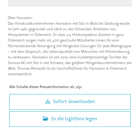
Über Hansaton
Das Hörakustikunternehmen Hansaton mit Sitz in Wals bei Salzburg wurde
im Jahr 1961 gegründet und zählt zu den führenden Anbietern von
Hörsystemen in Österreich. In über 115 Hörkompetenz-Zentren in ganz
Österreich sorgen mehr als 400 geschulte Mitarbeiter:innen für eine
flächendeckende Versorgung mit Hörgeräte-Lösungen für jede Altersgruppe
– mit dem Anspruch, die Lebensqualität von Menschen mit Hörminderung
zu verbessern. Hansaton ist seit 2001 eine hundertprozentige Tochter der
Sonova AG mit Sitz in der Schweiz, des größten Hörgeräteunternehmens der
Welt. Thomas Perissutti ist als Geschäftsführer für Hansaton in Österreich
verantwortlich.
Alle Inhalte dieser Presseinformation als .zip:
Sofort downloaden
In die Lightbox legen