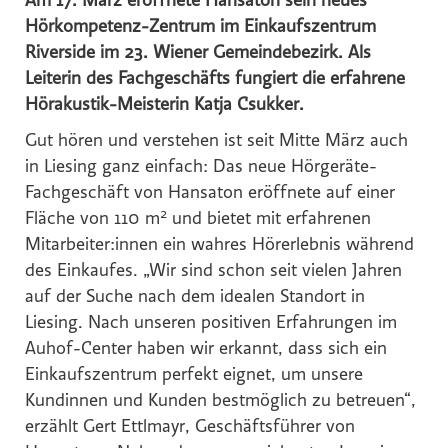
Am 17. März eröffnete Hansaton sein neues
Hörkompetenz-Zentrum im Einkaufszentrum
Reiters Reserve
Riverside im 23. Wiener Gemeindebezirk. Als
Schultz Gruppe
Leiterin des Fachgeschäfts fungiert die erfahrene
TVB Ferienregion Fügen-Kaltenbach im Zillertal
Hörakustik-Meisterin Katja Csukker.
TYROLIT
Gut hören und verstehen ist seit Mitte März auch
SWACRIT systems
in Liesing ganz einfach: Das neue Hörgeräte-
Fachgeschäft von Hansaton eröffnete auf einer
Zukunftsbüro ZTB
2
Fläche von 110 m
und bietet mit erfahrenen
(f)acts p8 digital
Mitarbeiter:innen ein wahres Hörerlebnis während
Tiroler Gebietskrankenkasse
des Einkaufes. „Wir sind schon seit vielen Jahren
IWO - Institut für Wärme und Öltechnik
auf der Suche nach dem idealen Standort in
Liesing. Nach unseren positiven Erfahrungen im
z.l.ö. - zukunft.lehre.österreich.
Auhof-Center haben wir erkannt, dass sich ein
VOLKSBANK
Einkaufszentrum perfekt eignet, um unsere
SPARDA-BANK
Kundinnen und Kunden bestmöglich zu betreuen“,
erzählt Gert Ettlmayr, Geschäftsführer von
Mozart