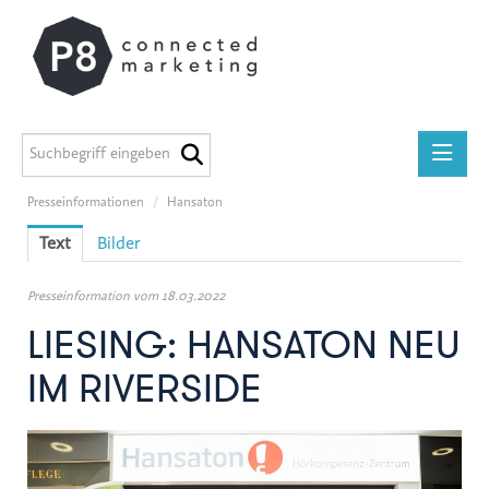
Presseinformationen
/
Hansaton
Presseinformationen
Text
Bilder
medilab
P8 Marketing informiert
Presseinformation vom 18.03.2022
ADEG
LIESING: HANSATON NEU
Midstad
IM RIVERSIDE
GEERS
Österreichische Apothekerkammer
Miba Gruppe