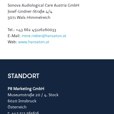
Sonova Audiological Care Austria GmbH
Josef-Lindner-Straße 4/4
5071 Wals-Himmelreich
Tel.: +43 662 45126260033
E-Mail:
irene.rieber@hansaton.at
Web:
www.hansaton.at
STANDORT
P8 Marketing GmbH
Museumstraße 20 / 4. Stock
6020 Innsbruck
Österreich
t: +43 512 565616