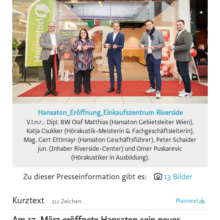
gswb
FG Beförderungsgewerbe mit PKW
Hansaton
Intact
KOLLER+KOLLER
BioLife
Karriere mit Schere
Hansaton_Eröffnung_Einkaufszentrum Riverside
AustroCel
V.l.n.r.: Dipl. BW Olaf Matthias (Hansaton Gebietsleiter Wien),
Katja Csukker (Hörakustik-Meisterin & Fachgeschäftsleiterin),
Monat der Hautgesundheit
Mag. Gert Ettlmayr (Hansaton Geschäftsführer), Peter Schaider
jun. (Inhaber Riverside-Center) und Omer Puskarevic
Notariatskammer für Salzburg
(Hörakustiker in Ausbildung).
Skiregion Hochkönig
Zu dieser Presseinformation gibt es:
13 Bilder
Schlumberger
Kurztext
Plaintext
211 Zeichen
Subway B2C
St. Peter Stiftskulinarium