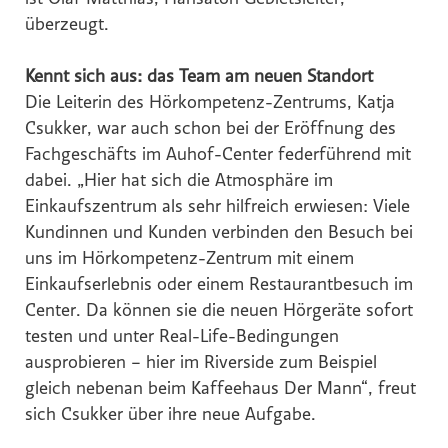
ist Olaf Matthias, Hansaton Gebietsleiter,
überzeugt.
Global Sustainability Ski Alliance
International Student House (in's)
Kennt sich aus: das Team am neuen Standort
Windkraft Simonsfeld AG
Die Leiterin des Hörkompetenz-Zentrums, Katja
Schmittenhöhebahn AG
Csukker, war auch schon bei der Eröffnung des
Fachgeschäfts im Auhof-Center federführend mit
Internationaler Skiareatest GmbH
dabei. „Hier hat sich die Atmosphäre im
Media
Einkaufszentrum als sehr hilfreich erwiesen: Viele
Kundinnen und Kunden verbinden den Besuch bei
Kontakt
uns im Hörkompetenz-Zentrum mit einem
Einkaufserlebnis oder einem Restaurantbesuch im
Center. Da können sie die neuen Hörgeräte sofort
testen und unter Real-Life-Bedingungen
ausprobieren – hier im Riverside zum Beispiel
gleich nebenan beim Kaffeehaus Der Mann“, freut
sich Csukker über ihre neue Aufgabe.