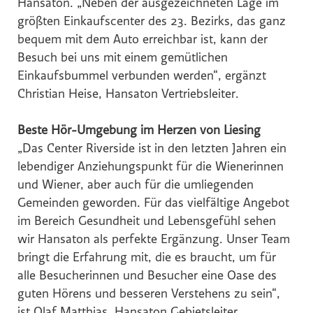
Hansaton. „Neben der ausgezeichneten Lage im
Hochriegl
größten Einkaufscenter des 23. Bezirks, das ganz
Eurest
bequem mit dem Auto erreichbar ist, kann der
Purina
Besuch bei uns mit einem gemütlichen
Einkaufsbummel verbunden werden“, ergänzt
White Claw
Christian Heise, Hansaton Vertriebsleiter.
Top Spirit
Personalshop
Beste Hör-Umgebung im Herzen von Liesing
Rohrdorfer
„Das Center Riverside ist in den letzten Jahren ein
lebendiger Anziehungspunkt für die Wienerinnen
P.M. Mounier
und Wiener, aber auch für die umliegenden
Eccovia
Gemeinden geworden. Für das vielfältige Angebot
Dreep
im Bereich Gesundheit und Lebensgefühl sehen
wir Hansaton als perfekte Ergänzung. Unser Team
ALPS RESORTS
bringt die Erfahrung mit, die es braucht, um für
Hotel Zur Wiener Staatsoper
alle Besucherinnen und Besucher eine Oase des
Sinnmacher
guten Hörens und besseren Verstehens zu sein“,
TRINERGY