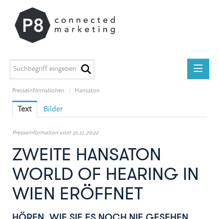
Presseinformationen
/
Hansaton
Presseinformationen
Text
Bilder
medilab
P8 Marketing informiert
Presseinformation vom 21.11.2022
ADEG
ZWEITE HANSATON
Midstad
WORLD OF HEARING IN
GEERS
WIEN ERÖFFNET
Österreichische Apothekerkammer
Miba Gruppe
HÖREN, WIE SIE ES NOCH NIE GESEHEN