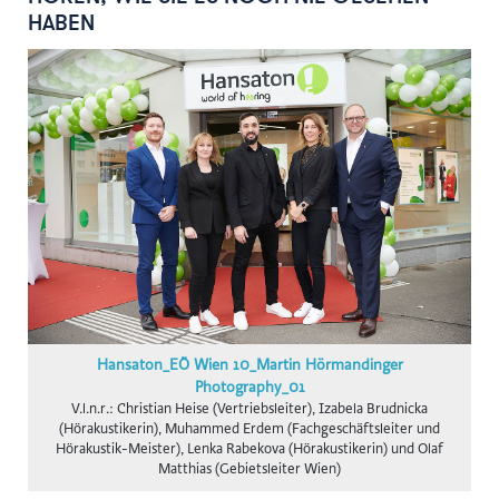
gswb
HABEN
FG Beförderungsgewerbe mit PKW
Hansaton
Intact
KOLLER+KOLLER
BioLife
Karriere mit Schere
AustroCel
Monat der Hautgesundheit
Notariatskammer für Salzburg
Hansaton_EÖ Wien 10_Martin Hörmandinger
Skiregion Hochkönig
Photography_01
V.l.n.r.: Christian Heise (Vertriebsleiter), Izabela Brudnicka
Schlumberger
(Hörakustikerin), Muhammed Erdem (Fachgeschäftsleiter und
Hörakustik-Meister), Lenka Rabekova (Hörakustikerin) und Olaf
Subway B2C
Matthias (Gebietsleiter Wien)
St. Peter Stiftskulinarium