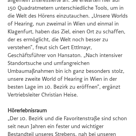
allgemein Interessierte an. Sie erwarten hier auf
Hochriegl
150 Quadratmetern unterschiedliche Tools, um in
Eurest
die Welt des Hörens einzutauchen. „Unsere Worlds
of Hearing, nun zweimal in Wien und einmal in
Purina
Klagenfurt, haben das Ziel, einen Ort zu schaffen,
White Claw
der es ermöglicht, die Welt noch besser zu
Top Spirit
verstehen“, freut sich Gert Ettlmayr,
Personalshop
Geschäftsführer von Hansaton. „Nach intensiver
Standortsuche und umfangreichen
Rohrdorfer
Umbaumaßnahmen bin ich ganz besonders stolz,
P.M. Mounier
unsere zweite World of Hearing in Wien in der
Eccovia
besten Lage im 10. Bezirk zu eröffnen“, ergänzt
Dreep
Vertriebsleiter Christian Heise.
ALPS RESORTS
Hörerlebnisraum
Hotel Zur Wiener Staatsoper
„Der 10. Bezirk und die Favoritenstraße sind schon
Sinnmacher
seit neun Jahren ein fester und wichtiger
TRINERGY
Bestandteil unseres Strebens, nah bei unseren