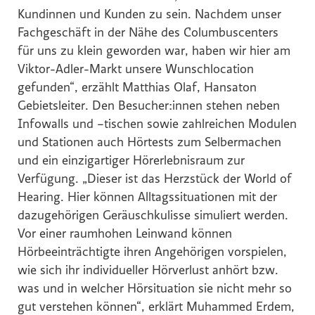
Kundinnen und Kunden zu sein. Nachdem unser
Global Sustainability Ski Alliance
Fachgeschäft in der Nähe des Columbuscenters
International Student House (in's)
für uns zu klein geworden war, haben wir hier am
Windkraft Simonsfeld AG
Viktor-Adler-Markt unsere Wunschlocation
gefunden“, erzählt Matthias Olaf, Hansaton
Schmittenhöhebahn AG
Gebietsleiter. Den Besucher:innen stehen neben
Internationaler Skiareatest GmbH
Infowalls und –tischen sowie zahlreichen Modulen
Media
und Stationen auch Hörtests zum Selbermachen
und ein einzigartiger Hörerlebnisraum zur
Kontakt
Verfügung. „Dieser ist das Herzstück der World of
Hearing. Hier können Alltagssituationen mit der
dazugehörigen Geräuschkulisse simuliert werden.
Vor einer raumhohen Leinwand können
Hörbeeinträchtigte ihren Angehörigen vorspielen,
wie sich ihr individueller Hörverlust anhört bzw.
was und in welcher Hörsituation sie nicht mehr so
gut verstehen können“, erklärt Muhammed Erdem,