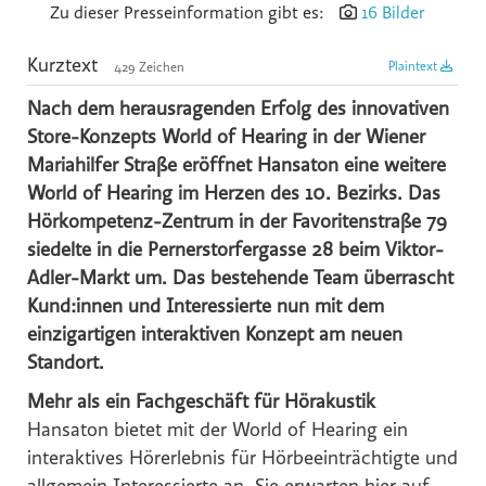
Zu dieser Presseinformation gibt es:
16 Bilder
Reiters Reserve
Kurztext
Plaintext
429 Zeichen
Schultz Gruppe
TVB Ferienregion Fügen-Kaltenbach im Zillertal
Nach dem herausragenden Erfolg des innovativen
Store-Konzepts World of Hearing in der Wiener
TYROLIT
Mariahilfer Straße eröffnet Hansaton eine weitere
SWACRIT systems
World of Hearing im Herzen des 10. Bezirks. Das
Zukunftsbüro ZTB
Hörkompetenz-Zentrum in der Favoritenstraße 79
(f)acts p8 digital
siedelte in die Pernerstorfergasse 28 beim Viktor-
Adler-Markt um. Das bestehende Team überrascht
Tiroler Gebietskrankenkasse
Kund:innen und Interessierte nun mit dem
IWO - Institut für Wärme und Öltechnik
einzigartigen interaktiven Konzept am neuen
z.l.ö. - zukunft.lehre.österreich.
Standort.
VOLKSBANK
Mehr als ein Fachgeschäft für Hörakustik
SPARDA-BANK
Hansaton bietet mit der World of Hearing ein
interaktives Hörerlebnis für Hörbeeinträchtigte und
Mozart