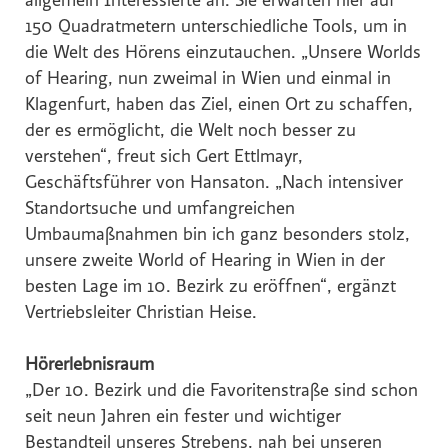
allgemein Interessierte an. Sie erwarten hier auf
Hochriegl
150 Quadratmetern unterschiedliche Tools, um in
Eurest
die Welt des Hörens einzutauchen. „Unsere Worlds
of Hearing, nun zweimal in Wien und einmal in
Purina
Klagenfurt, haben das Ziel, einen Ort zu schaffen,
White Claw
der es ermöglicht, die Welt noch besser zu
Top Spirit
verstehen“, freut sich Gert Ettlmayr,
Personalshop
Geschäftsführer von Hansaton. „Nach intensiver
Standortsuche und umfangreichen
Rohrdorfer
Umbaumaßnahmen bin ich ganz besonders stolz,
P.M. Mounier
unsere zweite World of Hearing in Wien in der
Eccovia
besten Lage im 10. Bezirk zu eröffnen“, ergänzt
Dreep
Vertriebsleiter Christian Heise.
ALPS RESORTS
Hörerlebnisraum
Hotel Zur Wiener Staatsoper
„Der 10. Bezirk und die Favoritenstraße sind schon
Sinnmacher
seit neun Jahren ein fester und wichtiger
TRINERGY
Bestandteil unseres Strebens, nah bei unseren