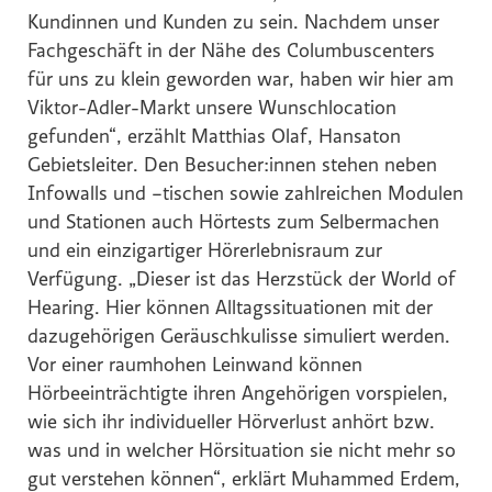
Kundinnen und Kunden zu sein. Nachdem unser
Global Sustainability Ski Alliance
Fachgeschäft in der Nähe des Columbuscenters
International Student House (in's)
für uns zu klein geworden war, haben wir hier am
Windkraft Simonsfeld AG
Viktor-Adler-Markt unsere Wunschlocation
gefunden“, erzählt Matthias Olaf, Hansaton
Schmittenhöhebahn AG
Gebietsleiter. Den Besucher:innen stehen neben
Internationaler Skiareatest GmbH
Infowalls und –tischen sowie zahlreichen Modulen
Media
und Stationen auch Hörtests zum Selbermachen
und ein einzigartiger Hörerlebnisraum zur
Kontakt
Verfügung. „Dieser ist das Herzstück der World of
Hearing. Hier können Alltagssituationen mit der
dazugehörigen Geräuschkulisse simuliert werden.
Vor einer raumhohen Leinwand können
Hörbeeinträchtigte ihren Angehörigen vorspielen,
wie sich ihr individueller Hörverlust anhört bzw.
was und in welcher Hörsituation sie nicht mehr so
gut verstehen können“, erklärt Muhammed Erdem,