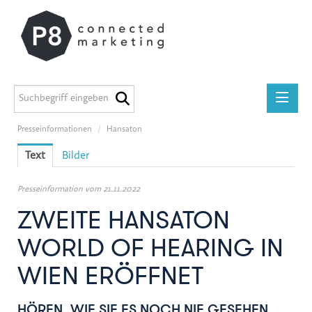
Presseinformationen
/
Hansaton
Presseinformationen
Text
Bilder
medilab
P8 Marketing informiert
Presseinformation vom 21.11.2022
ADEG
ZWEITE HANSATON
Midstad
WORLD OF HEARING IN
GEERS
WIEN ERÖFFNET
Österreichische Apothekerkammer
Miba Gruppe
HÖREN, WIE SIE ES NOCH NIE GESEHEN