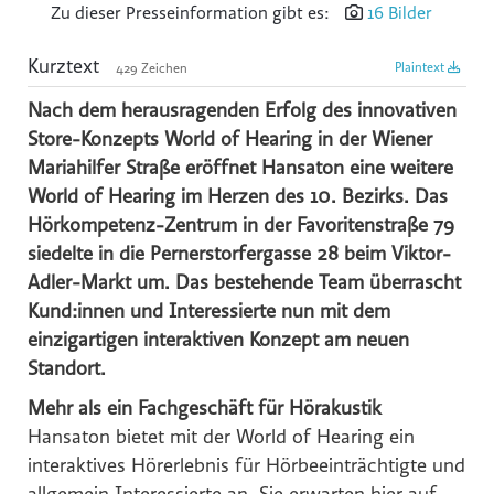
Zu dieser Presseinformation gibt es:
16 Bilder
Reiters Reserve
Kurztext
Plaintext
429 Zeichen
Schultz Gruppe
TVB Ferienregion Fügen-Kaltenbach im Zillertal
Nach dem herausragenden Erfolg des innovativen
Store-Konzepts World of Hearing in der Wiener
TYROLIT
Mariahilfer Straße eröffnet Hansaton eine weitere
SWACRIT systems
World of Hearing im Herzen des 10. Bezirks. Das
Zukunftsbüro ZTB
Hörkompetenz-Zentrum in der Favoritenstraße 79
(f)acts p8 digital
siedelte in die Pernerstorfergasse 28 beim Viktor-
Adler-Markt um. Das bestehende Team überrascht
Tiroler Gebietskrankenkasse
Kund:innen und Interessierte nun mit dem
IWO - Institut für Wärme und Öltechnik
einzigartigen interaktiven Konzept am neuen
z.l.ö. - zukunft.lehre.österreich.
Standort.
VOLKSBANK
Mehr als ein Fachgeschäft für Hörakustik
SPARDA-BANK
Hansaton bietet mit der World of Hearing ein
interaktives Hörerlebnis für Hörbeeinträchtigte und
Mozart