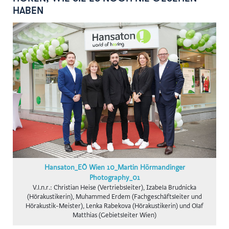
gswb
HABEN
FG Beförderungsgewerbe mit PKW
Hansaton
Intact
KOLLER+KOLLER
BioLife
Karriere mit Schere
AustroCel
Monat der Hautgesundheit
Notariatskammer für Salzburg
Hansaton_EÖ Wien 10_Martin Hörmandinger
Skiregion Hochkönig
Photography_01
V.l.n.r.: Christian Heise (Vertriebsleiter), Izabela Brudnicka
Schlumberger
(Hörakustikerin), Muhammed Erdem (Fachgeschäftsleiter und
Hörakustik-Meister), Lenka Rabekova (Hörakustikerin) und Olaf
Subway B2C
Matthias (Gebietsleiter Wien)
St. Peter Stiftskulinarium