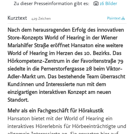
Zu dieser Presseinformation gibt es:
16 Bilder
Reiters Reserve
Kurztext
Plaintext
429 Zeichen
Schultz Gruppe
TVB Ferienregion Fügen-Kaltenbach im Zillertal
Nach dem herausragenden Erfolg des innovativen
Store-Konzepts World of Hearing in der Wiener
TYROLIT
Mariahilfer Straße eröffnet Hansaton eine weitere
SWACRIT systems
World of Hearing im Herzen des 10. Bezirks. Das
Zukunftsbüro ZTB
Hörkompetenz-Zentrum in der Favoritenstraße 79
(f)acts p8 digital
siedelte in die Pernerstorfergasse 28 beim Viktor-
Adler-Markt um. Das bestehende Team überrascht
Tiroler Gebietskrankenkasse
Kund:innen und Interessierte nun mit dem
IWO - Institut für Wärme und Öltechnik
einzigartigen interaktiven Konzept am neuen
z.l.ö. - zukunft.lehre.österreich.
Standort.
VOLKSBANK
Mehr als ein Fachgeschäft für Hörakustik
SPARDA-BANK
Hansaton bietet mit der World of Hearing ein
interaktives Hörerlebnis für Hörbeeinträchtigte und
Mozart