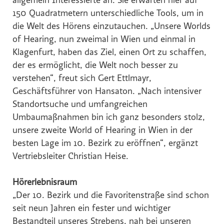
allgemein Interessierte an. Sie erwarten hier auf
Hochriegl
150 Quadratmetern unterschiedliche Tools, um in
Eurest
die Welt des Hörens einzutauchen. „Unsere Worlds
of Hearing, nun zweimal in Wien und einmal in
Purina
Klagenfurt, haben das Ziel, einen Ort zu schaffen,
White Claw
der es ermöglicht, die Welt noch besser zu
Top Spirit
verstehen“, freut sich Gert Ettlmayr,
Personalshop
Geschäftsführer von Hansaton. „Nach intensiver
Standortsuche und umfangreichen
Rohrdorfer
Umbaumaßnahmen bin ich ganz besonders stolz,
P.M. Mounier
unsere zweite World of Hearing in Wien in der
Eccovia
besten Lage im 10. Bezirk zu eröffnen“, ergänzt
Dreep
Vertriebsleiter Christian Heise.
ALPS RESORTS
Hörerlebnisraum
Hotel Zur Wiener Staatsoper
„Der 10. Bezirk und die Favoritenstraße sind schon
Sinnmacher
seit neun Jahren ein fester und wichtiger
TRINERGY
Bestandteil unseres Strebens, nah bei unseren