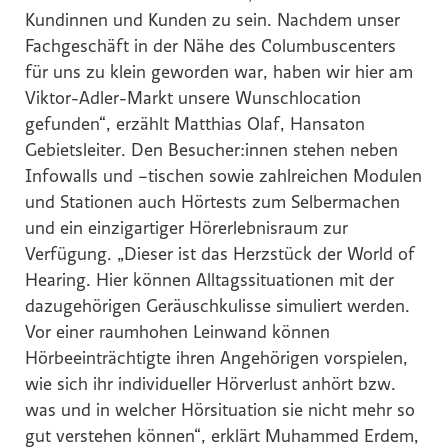
Kundinnen und Kunden zu sein. Nachdem unser
Global Sustainability Ski Alliance
Fachgeschäft in der Nähe des Columbuscenters
International Student House (in's)
für uns zu klein geworden war, haben wir hier am
Windkraft Simonsfeld AG
Viktor-Adler-Markt unsere Wunschlocation
gefunden“, erzählt Matthias Olaf, Hansaton
Schmittenhöhebahn AG
Gebietsleiter. Den Besucher:innen stehen neben
Internationaler Skiareatest GmbH
Infowalls und –tischen sowie zahlreichen Modulen
Media
und Stationen auch Hörtests zum Selbermachen
und ein einzigartiger Hörerlebnisraum zur
Kontakt
Verfügung. „Dieser ist das Herzstück der World of
Hearing. Hier können Alltagssituationen mit der
dazugehörigen Geräuschkulisse simuliert werden.
Vor einer raumhohen Leinwand können
Hörbeeinträchtigte ihren Angehörigen vorspielen,
wie sich ihr individueller Hörverlust anhört bzw.
was und in welcher Hörsituation sie nicht mehr so
gut verstehen können“, erklärt Muhammed Erdem,