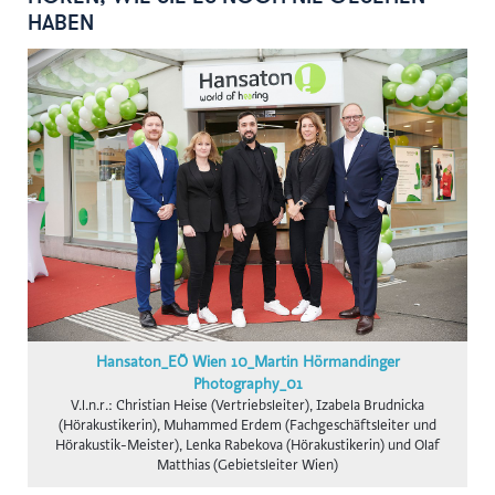
gswb
HABEN
FG Beförderungsgewerbe mit PKW
Hansaton
Intact
KOLLER+KOLLER
BioLife
Karriere mit Schere
AustroCel
Monat der Hautgesundheit
Notariatskammer für Salzburg
Hansaton_EÖ Wien 10_Martin Hörmandinger
Skiregion Hochkönig
Photography_01
V.l.n.r.: Christian Heise (Vertriebsleiter), Izabela Brudnicka
Schlumberger
(Hörakustikerin), Muhammed Erdem (Fachgeschäftsleiter und
Hörakustik-Meister), Lenka Rabekova (Hörakustikerin) und Olaf
Subway B2C
Matthias (Gebietsleiter Wien)
St. Peter Stiftskulinarium