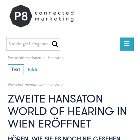
Presseinformationen
/
Hansaton
Presseinformationen
Text
Bilder
medilab
P8 Marketing informiert
Presseinformation vom 21.11.2022
ADEG
ZWEITE HANSATON
Midstad
WORLD OF HEARING IN
GEERS
WIEN ERÖFFNET
Österreichische Apothekerkammer
Miba Gruppe
HÖREN, WIE SIE ES NOCH NIE GESEHEN